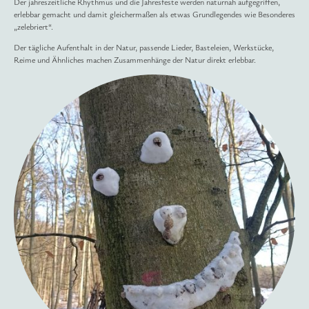
Der jahreszeitliche Rhythmus und die Jahresfeste werden naturnah aufgegriffen,
erlebbar gemacht und damit gleichermaßen als etwas Grundlegendes wie Besonderes
„zelebriert“.
Der tägliche Aufenthalt in der Natur, passende Lieder, Basteleien, Werkstücke,
Reime und Ähnliches machen Zusammenhänge der Natur direkt erlebbar.